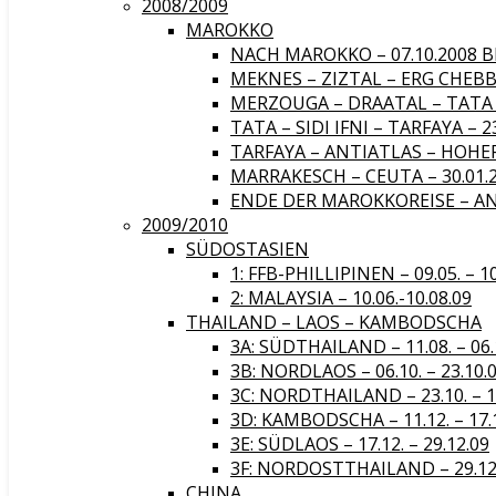
2008/2009
MAROKKO
NACH MAROKKO – 07.10.2008 BI
MEKNES – ZIZTAL – ERG CHEBBI 
MERZOUGA – DRAATAL – TATA – 
TATA – SIDI IFNI – TARFAYA – 23
TARFAYA – ANTIATLAS – HOHER A
MARRAKESCH – CEUTA – 30.01.20
ENDE DER MAROKKOREISE – ANF
2009/2010
SÜDOSTASIEN
1: FFB-PHILLIPINEN – 09.05. – 1
2: MALAYSIA – 10.06.-10.08.09
THAILAND – LAOS – KAMBODSCHA
3A: SÜDTHAILAND – 11.08. – 06.
3B: NORDLAOS – 06.10. – 23.10.
3C: NORDTHAILAND – 23.10. – 1
3D: KAMBODSCHA – 11.12. – 17.
3E: SÜDLAOS – 17.12. – 29.12.09
3F: NORDOSTTHAILAND – 29.12. 
CHINA