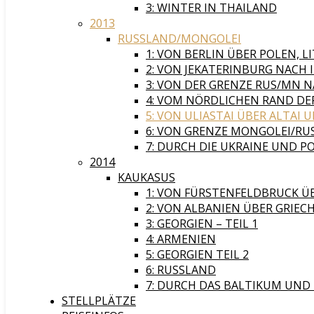
3: WINTER IN THAILAND
2013
RUSSLAND/MONGOLEI
1: VON BERLIN ÜBER POLEN,
2: VON JEKATERINBURG NACH
3: VON DER GRENZE RUS/MN 
4: VOM NÖRDLICHEN RAND DER
5: VON ULIASTAI ÜBER ALTAI
6: VON GRENZE MONGOLEI/RUS
7: DURCH DIE UKRAINE UND P
2014
KAUKASUS
1: VON FÜRSTENFELDBRUCK Ü
2: VON ALBANIEN ÜBER GRIEC
3: GEORGIEN – TEIL 1
4: ARMENIEN
5: GEORGIEN TEIL 2
6: RUSSLAND
7: DURCH DAS BALTIKUM UND
STELLPLÄTZE