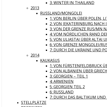
3: WINTER IN THAILAND
2013
RUSSLAND/MONGOLEI
1: VON BERLIN ÜBER POLEN,
2: VON JEKATERINBURG NACH
3: VON DER GRENZE RUS/MN 
4: VOM NÖRDLICHEN RAND DER
5: VON ULIASTAI ÜBER ALTAI
6: VON GRENZE MONGOLEI/RUS
7: DURCH DIE UKRAINE UND P
2014
KAUKASUS
1: VON FÜRSTENFELDBRUCK Ü
2: VON ALBANIEN ÜBER GRIEC
3: GEORGIEN – TEIL 1
4: ARMENIEN
5: GEORGIEN TEIL 2
6: RUSSLAND
7: DURCH DAS BALTIKUM UND
STELLPLÄTZE