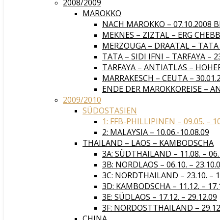
2008/2009
MAROKKO
NACH MAROKKO – 07.10.2008 BI
MEKNES – ZIZTAL – ERG CHEBBI 
MERZOUGA – DRAATAL – TATA – 
TATA – SIDI IFNI – TARFAYA – 23
TARFAYA – ANTIATLAS – HOHER A
MARRAKESCH – CEUTA – 30.01.20
ENDE DER MAROKKOREISE – ANF
2009/2010
SÜDOSTASIEN
1: FFB-PHILLIPINEN – 09.05. – 1
2: MALAYSIA – 10.06.-10.08.09
THAILAND – LAOS – KAMBODSCHA
3A: SÜDTHAILAND – 11.08. – 06.
3B: NORDLAOS – 06.10. – 23.10.
3C: NORDTHAILAND – 23.10. – 1
3D: KAMBODSCHA – 11.12. – 17.
3E: SÜDLAOS – 17.12. – 29.12.09
3F: NORDOSTTHAILAND – 29.12. 
CHINA