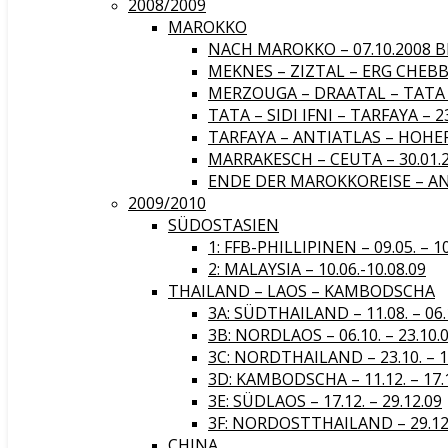
2008/2009
MAROKKO
NACH MAROKKO – 07.10.2008 BI
MEKNES – ZIZTAL – ERG CHEBBI 
MERZOUGA – DRAATAL – TATA – 
TATA – SIDI IFNI – TARFAYA – 23
TARFAYA – ANTIATLAS – HOHER A
MARRAKESCH – CEUTA – 30.01.20
ENDE DER MAROKKOREISE – ANF
2009/2010
SÜDOSTASIEN
1: FFB-PHILLIPINEN – 09.05. – 1
2: MALAYSIA – 10.06.-10.08.09
THAILAND – LAOS – KAMBODSCHA
3A: SÜDTHAILAND – 11.08. – 06.
3B: NORDLAOS – 06.10. – 23.10.
3C: NORDTHAILAND – 23.10. – 1
3D: KAMBODSCHA – 11.12. – 17.
3E: SÜDLAOS – 17.12. – 29.12.09
3F: NORDOSTTHAILAND – 29.12. 
CHINA