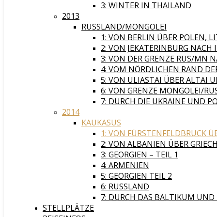
3: WINTER IN THAILAND
2013
RUSSLAND/MONGOLEI
1: VON BERLIN ÜBER POLEN,
2: VON JEKATERINBURG NACH
3: VON DER GRENZE RUS/MN 
4: VOM NÖRDLICHEN RAND DER
5: VON ULIASTAI ÜBER ALTAI
6: VON GRENZE MONGOLEI/RUS
7: DURCH DIE UKRAINE UND P
2014
KAUKASUS
1: VON FÜRSTENFELDBRUCK Ü
2: VON ALBANIEN ÜBER GRIEC
3: GEORGIEN – TEIL 1
4: ARMENIEN
5: GEORGIEN TEIL 2
6: RUSSLAND
7: DURCH DAS BALTIKUM UND
STELLPLÄTZE