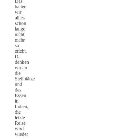
Das
hatten
wir
allles
schon
lange
nicht
mehr
so
erlebt.
Da
denken
wir an
die
Stellplätze
und
das
Essen
in
Indien,
die
letzte
Reise
wird
wieder