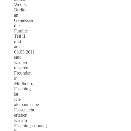
Wetter,
Berlin
an.
Geniessen
die
Familie
Teil II
und
am
03.03.2011
sind
wir bei
unseren
Freunden
in
Müllheim.
Fasching
ist!
Die
alemannische
Fassenacht
erleben
wir am
Faschingssonntag
in