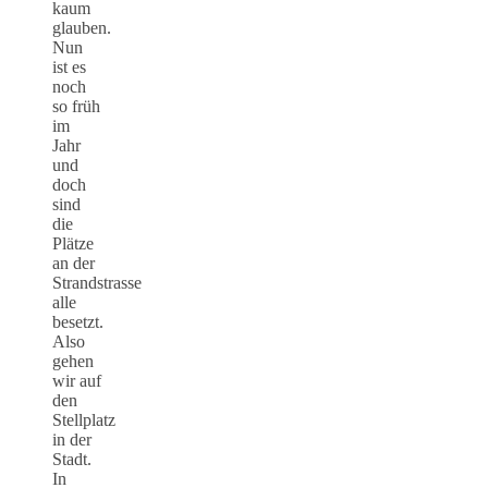
kaum
glauben.
Nun
ist es
noch
so früh
im
Jahr
und
doch
sind
die
Plätze
an der
Strandstrasse
alle
besetzt.
Also
gehen
wir auf
den
Stellplatz
in der
Stadt.
In