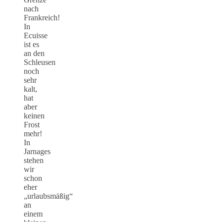
nach
Frankreich!
In
Ecuisse
ist es
an den
Schleusen
noch
sehr
kalt,
hat
aber
keinen
Frost
mehr!
In
Jarnages
stehen
wir
schon
eher
„urlaubsmäßig“
an
einem