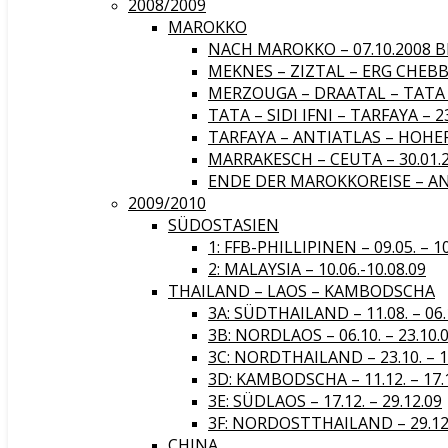
2008/2009
MAROKKO
NACH MAROKKO – 07.10.2008 BI
MEKNES – ZIZTAL – ERG CHEBBI 
MERZOUGA – DRAATAL – TATA – 
TATA – SIDI IFNI – TARFAYA – 23
TARFAYA – ANTIATLAS – HOHER A
MARRAKESCH – CEUTA – 30.01.20
ENDE DER MAROKKOREISE – ANF
2009/2010
SÜDOSTASIEN
1: FFB-PHILLIPINEN – 09.05. – 1
2: MALAYSIA – 10.06.-10.08.09
THAILAND – LAOS – KAMBODSCHA
3A: SÜDTHAILAND – 11.08. – 06.
3B: NORDLAOS – 06.10. – 23.10.
3C: NORDTHAILAND – 23.10. – 1
3D: KAMBODSCHA – 11.12. – 17.
3E: SÜDLAOS – 17.12. – 29.12.09
3F: NORDOSTTHAILAND – 29.12. 
CHINA