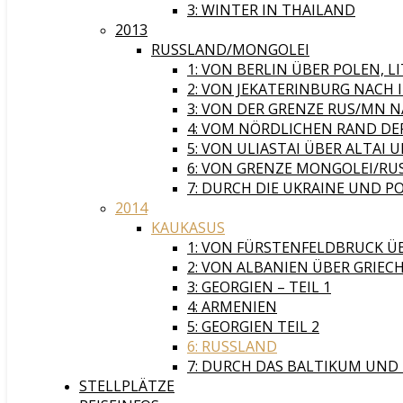
3: WINTER IN THAILAND
2013
RUSSLAND/MONGOLEI
1: VON BERLIN ÜBER POLEN,
2: VON JEKATERINBURG NACH
3: VON DER GRENZE RUS/MN 
4: VOM NÖRDLICHEN RAND DER
5: VON ULIASTAI ÜBER ALTAI
6: VON GRENZE MONGOLEI/RUS
7: DURCH DIE UKRAINE UND P
2014
KAUKASUS
1: VON FÜRSTENFELDBRUCK Ü
2: VON ALBANIEN ÜBER GRIEC
3: GEORGIEN – TEIL 1
4: ARMENIEN
5: GEORGIEN TEIL 2
6: RUSSLAND
7: DURCH DAS BALTIKUM UND
STELLPLÄTZE