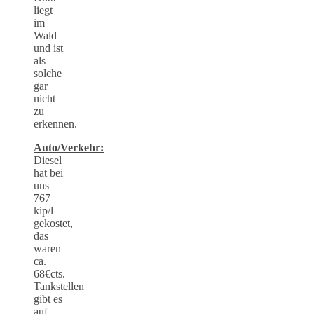
liegt
im
Wald
und ist
als
solche
gar
nicht
zu
erkennen.
Auto/Verkehr:
Diesel
hat bei
uns
767
kip/l
gekostet,
das
waren
ca.
68€cts.
Tankstellen
gibt es
auf