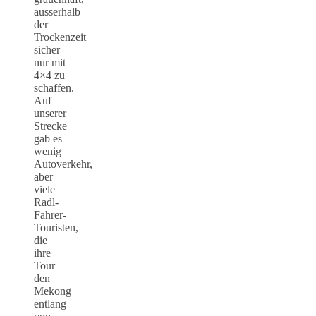
ausserhalb
der
Trockenzeit
sicher
nur mit
4×4 zu
schaffen.
Auf
unserer
Strecke
gab es
wenig
Autoverkehr,
aber
viele
Radl-
Fahrer-
Touristen,
die
ihre
Tour
den
Mekong
entlang