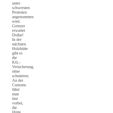
unter
schwersten
Protesten
angenommen
wird.
Grenzer
erwartet
Dollar!
In der
nächsten
Holzhütte
gibt es
die
Kfz.-
Versicherung,
ohne
schmieren.
An der
Customs
fährt
man
fast
vorbei,
die
Hütte