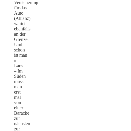
Versicherung
für das
Auto
(Allianz)
wartet
ebenfalls
an der
Grenze.
Und
schon
ist man
in
Laos.
– Im
Süden
muss
man
erst
mal
von
einer
Baracke
zur
nächsten
zur