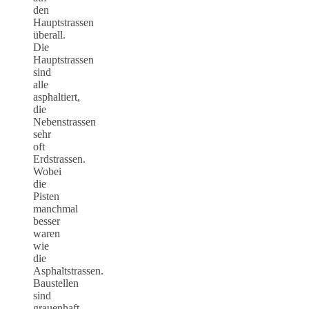
den
Hauptstrassen
überall.
Die
Hauptstrassen
sind
alle
asphaltiert,
die
Nebenstrassen
sehr
oft
Erdstrassen.
Wobei
die
Pisten
manchmal
besser
waren
wie
die
Asphaltstrassen.
Baustellen
sind
grauenhaft,