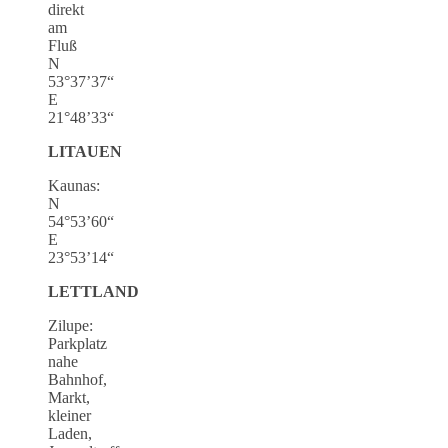
direkt
am
Fluß
N
53°37’37“
E
21°48’33“
LITAUEN
Kaunas:
N
54°53’60“
E
23°53’14“
LETTLAND
Zilupe:
Parkplatz
nahe
Bahnhof,
Markt,
kleiner
Laden,