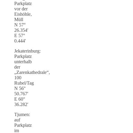
Parkplatz
vor der
Eishöhle,
Müll
N 57°
26.354′
E 57°
0.444′
Jekaterinburg:
Parkplatz
unterhalb
der
„Zarenkathedrale“,
100
Rubel/Tag
N 56°
50.767′
E 60°
36.282′
Tjumen:
auf
Parkplatz
im