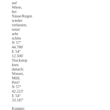
auf
Wiese,
bei
Nässe/Regen
wieder
verlassen,
sonst
sehr
schön
N 57°
44.786′
E 54°
12.506′
Truckstop
kurz
danach:
Wasser,
Müll,
Prei?
N 57°
42.223′
E 54°
33.187′
Kungur: