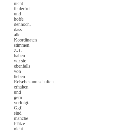
nicht
fehlerfrei
und
hoffe
dennoch,
dass
alle
Koordinaten
stimmen.
Z.T.
haben
wir sie
ebenfalls
von
lieben
Reisebekanntschaften
erhalten
und
gern
verfolgt.
Ggf.
sind
manche
Plätze
nicht