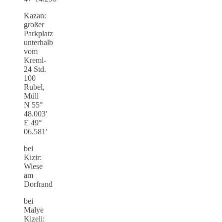
Kazan:
großer
Parkplatz
unterhalb
vom
Kreml-
24 Std.
100
Rubel,
Müll
N 55°
48.003′
E 49°
06.581′
bei
Kizir:
Wiese
am
Dorfrand
bei
Malye
Kizeli: