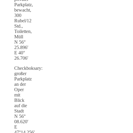
Parkplatz,
bewacht,
300
Rubel/12
Std.,
Toiletten,
Müll
N 56°
25.896′
E 40°
26.706′
Checkboksary:
großer
Parkplatz
an der
Oper
mit
Blick
auf die
Stadt
N 56°
08.620′
E
47°14.256′