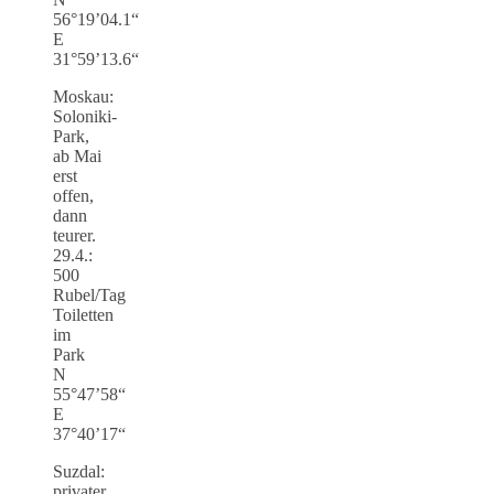
56°19’04.1“
E
31°59’13.6“
Moskau:
Soloniki-
Park,
ab Mai
erst
offen,
dann
teurer.
29.4.:
500
Rubel/Tag
Toiletten
im
Park
N
55°47’58“
E
37°40’17“
Suzdal:
privater