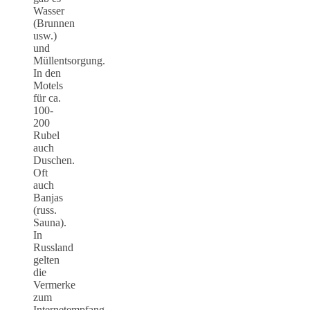
Wasser
(Brunnen
usw.)
und
Müllentsorgung.
In den
Motels
für ca.
100-
200
Rubel
auch
Duschen.
Oft
auch
Banjas
(russ.
Sauna).
In
Russland
gelten
die
Vermerke
zum
Internetempfang,