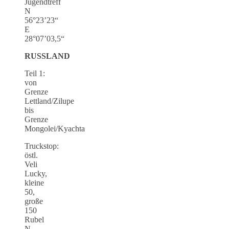
Jugendtreff
N
56°23’23“
E
28°07’03,5“
RUSSLAND
Teil 1:
von
Grenze
Lettland/Zilupe
bis
Grenze
Mongolei/Kyachta
Truckstop:
östl.
Veli
Lucky,
kleine
50,
große
150
Rubel
N