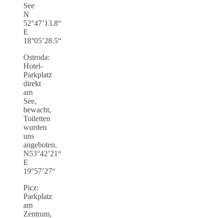
See
N
52°47’13.8“
E
18°05’28.5“
Ostroda:
Hotel-
Parkplatz
direkt
am
See,
bewacht,
Toiletten
wurden
uns
angeboten.
N53°42’21“
E
19°57’27“
Picz:
Parkplatz
am
Zentrum,