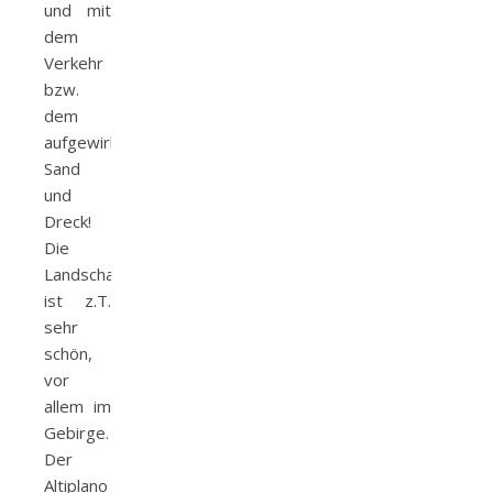
und mit
dem
Verkehr
bzw.
dem
aufgewirbelten
Sand
und
Dreck!
Die
Landschaft
ist z.T.
sehr
schön,
vor
allem im
Gebirge.
Der
Altiplano