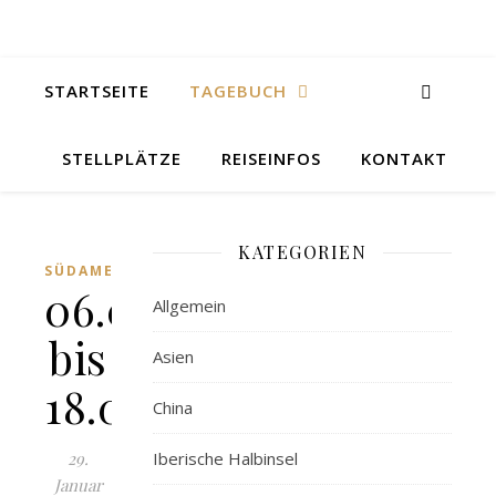
STARTSEITE
TAGEBUCH
STELLPLÄTZE
REISEINFOS
KONTAKT
KATEGORIEN
SÜDAMERIKA
06.07.
Allgemein
bis
Asien
18.07.2007
China
29.
Iberische Halbinsel
Januar