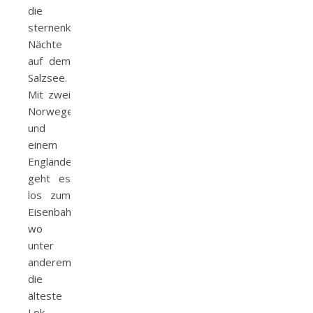
die
sternenklaren
Nächte
auf dem
Salzsee.
Mit zwei
Norwegerinnen
und
einem
Engländer
geht es
los zum
Eisenbahnfriedhof,
wo
unter
anderem
die
älteste
Lok