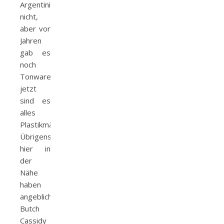
Argentinien
nicht,
aber vor
Jahren
gab es
noch
Tonwaren,
jetzt
sind es
alles
Plastikmärkte.
Übrigens
hier in
der
Nähe
haben
angeblich
Butch
Cassidy