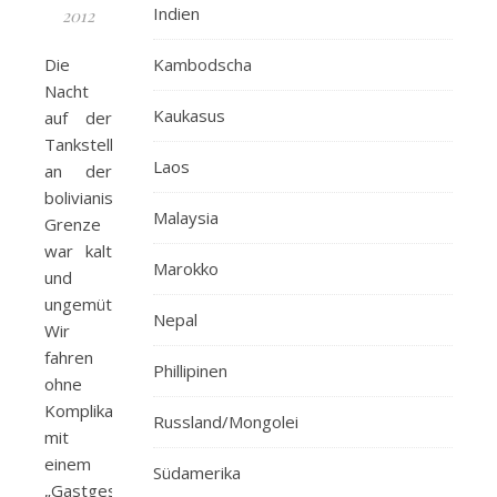
Indien
2012
Die
Kambodscha
Nacht
Kaukasus
auf der
Tankstelle
Laos
an der
bolivianischen
Malaysia
Grenze
war kalt
Marokko
und
ungemütlich.
Nepal
Wir
fahren
Phillipinen
ohne
Komplikationen,
Russland/Mongolei
mit
einem
Südamerika
„Gastgeschenk“