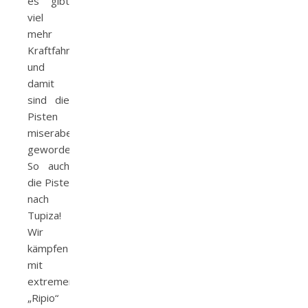
es gibt
viel
mehr
Kraftfahrzeuge
und
damit
sind die
Pisten
miserabel
geworden.
So auch
die Piste
nach
Tupiza!
Wir
kämpfen
mit
extremem
„Ripio“