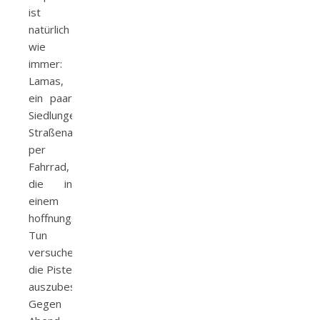
ist
natürlich
wie
immer:
Lamas,
ein paar
Siedlungen,
Straßenarbeiter
per
Fahrrad,
die in
einem
hoffnungslosen
Tun
versuchen,
die Piste
auszubessern.
Gegen