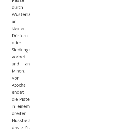
Pässe,
durch
Wüstenlandschaft,
an
kleinen
Dörfern
oder
Siedlungen
vorbei
und an
Minen.
Vor
Atocha
endet
die Piste
in einem
breiten
Flussbett,
das z.Zt.