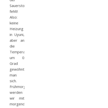
Sauerstoff
fehlt!
Also:
keine
Heizung
in Uyuni,
aber an
die
Temperaturen
um 0
Grad
gewöhnt
man
sich.
Frühmorgens
werden
wir mit
morgendlicher