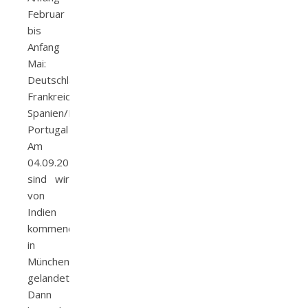
Februar
bis
Anfang
Mai:
Deutschland,
Frankreich,
Spanien/Biscaya,
Portugal
Am
04.09.2010
sind wir
von
Indien
kommend
in
München
gelandet.
Dann