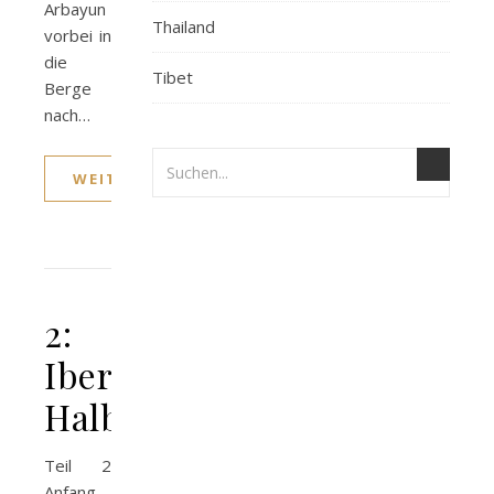
Arbayun
Thailand
vorbei in
die
Tibet
Berge
nach…
WEITERLESEN
2:
Iberische
Halbinsel
Teil 2
Anfang