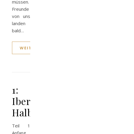
müssen.
Freunde
von uns
landen
bald…
WEITERLESEN
1:
Iberische
Halbinsel
Teil 1
Anfang