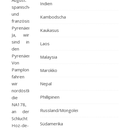
August:
Indien
spanische
und
Kambodscha
französische
Pyrenäen
Kaukasus
Ja, wir
sind in
Laos
den
Pyrenäen.
Malaysia
Von
Pamplona
Marokko
fahren
wir
Nepal
nordöstlich
Phillipinen
die
NA178,
Russland/Mongolei
an der
Schlucht
Südamerika
Hoz-de-