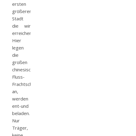
ersten
größeren
Stadt
die wir
erreichen.
Hier
legen
die
großen
chinesischen
Fluss-
Frachtschiffe
an,
werden
ent-und
beladen.
Nur
Träger,
keine