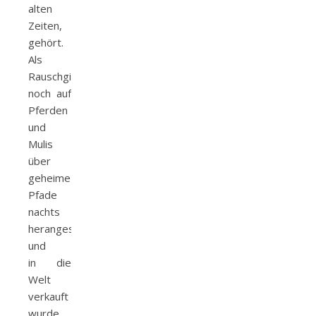
alten
Zeiten,
gehört.
Als
Rauschgift
noch auf
Pferden
und
Mulis
über
geheime
Pfade
nachts
herangeschafft
und
in die
Welt
verkauft
wurde.