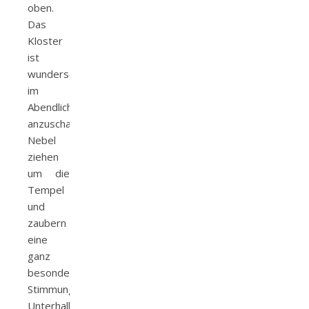
oben.
Das
Kloster
ist
wunderschön
im
Abendlicht
anzuschauen-
Nebel
ziehen
um die
Tempel
und
zaubern
eine
ganz
besondere
Stimmung.
Unterhalb