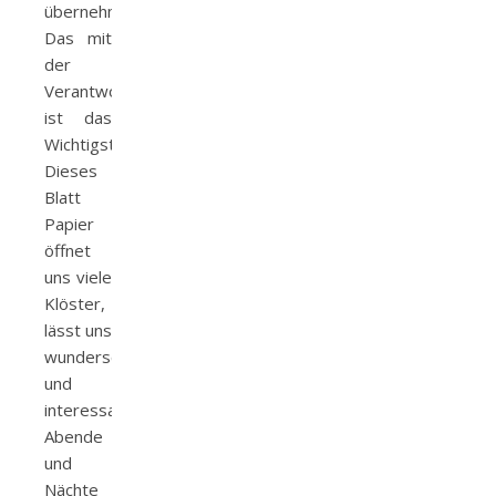
übernehmen.
Das mit
der
Verantwortung
ist das
Wichtigste!
Dieses
Blatt
Papier
öffnet
uns viele
Klöster,
lässt uns
wunderschöne
und
interessante
Abende
und
Nächte