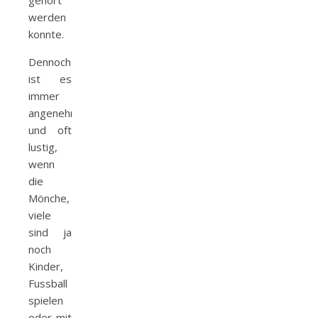
gehört
werden
konnte.
Dennoch
ist es
immer
angenehm
und oft
lustig,
wenn
die
Mönche,
viele
sind ja
noch
Kinder,
Fussball
spielen
oder mit