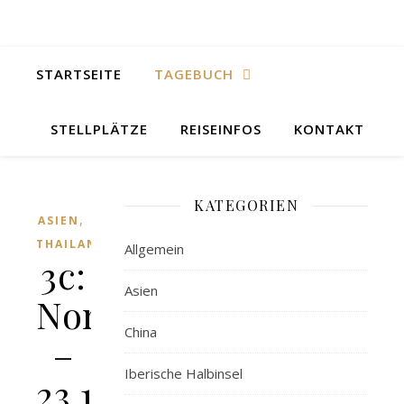
STARTSEITE
TAGEBUCH
STELLPLÄTZE
REISEINFOS
KONTAKT
KATEGORIEN
,
ASIEN
THAILAND
Allgemein
3c:
Asien
Nordthailand
China
–
Iberische Halbinsel
23.10.