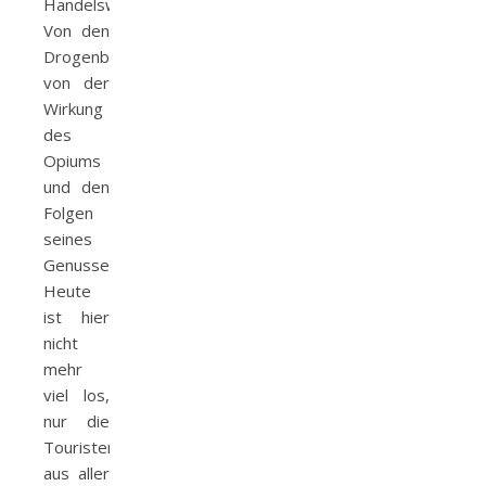
Handelsware.
Von den
Drogenbaronen,
von der
Wirkung
des
Opiums
und den
Folgen
seines
Genusses.
Heute
ist hier
nicht
mehr
viel los,
nur die
Touristen
aus aller