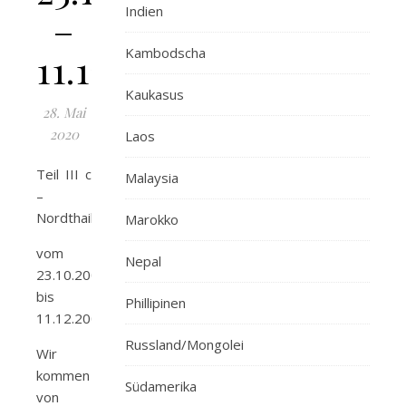
Indien
–
Kambodscha
11.12.09
Kaukasus
28. Mai
2020
Laos
Teil III c
Malaysia
–
Nordthailand
Marokko
vom
Nepal
23.10.2009
bis
Phillipinen
11.12.2009
Russland/Mongolei
Wir
kommen
Südamerika
von