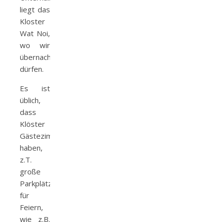
liegt das
Kloster
Wat Noi,
wo wir
übernachten
dürfen.
Es ist
üblich,
dass
Klöster
Gästezimmer
haben,
z.T.
große
Parkplätze
für
Feiern,
wie z.B.