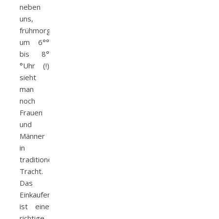
neben
uns,
frühmorgens
um 6°°
bis 8°
°Uhr (!)
sieht
man
noch
Frauen
und
Männer
in
traditioneller
Tracht.
Das
Einkaufen
ist eine
richtige