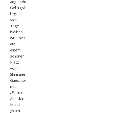
angenehmer
Gebirgslage
liegt.
Vier
Tage
bleiben
wir hier
auf
einem
schönen
Platz
vom
Shinsane
Guesthouse
mit
„Familienanschluss“.
Auf dem
Markt
gleich