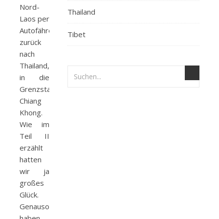
Nord-
Thailand
Laos per
Autofähre
Tibet
zurück
nach
Thailand,
in die
Grenzstadt
Chiang
Khong.
Wie im
Teil II
erzählt
hatten
wir ja
großes
Glück.
Genauso
haben