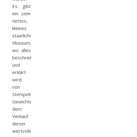
Es gibt
ein sehr
nettes,
kleines
staatliches
Museum,
wo alles
beschrieben
und
erklärt
wird:
von
Stempeln,
Gewichten,
dem
Verkauf
dieser
wertvollen