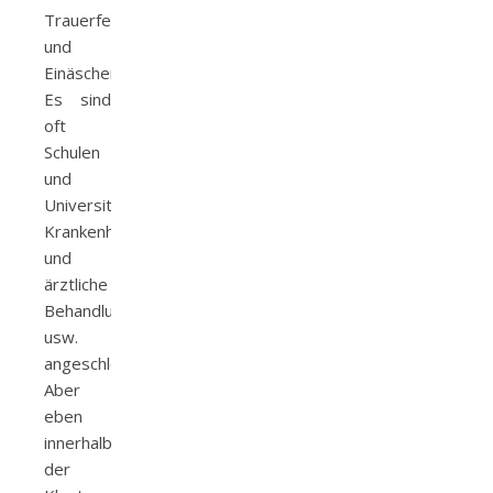
Trauerfeiern
und
Einäscherungen.
Es sind
oft
Schulen
und
Universitäten,
Krankenhäuser
und
ärztliche
Behandlungsmöglichkeiten
usw.
angeschlossen.
Aber
eben
innerhalb
der