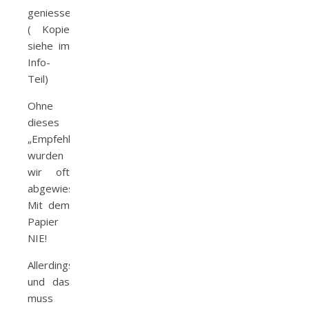
geniessen.
( Kopie
siehe im
Info-
Teil)
Ohne
dieses
„Empfehlungsschreiben“
wurden
wir oft
abgewiesen.
Mit dem
Papier
NIE!
Allerdings,
und das
muss