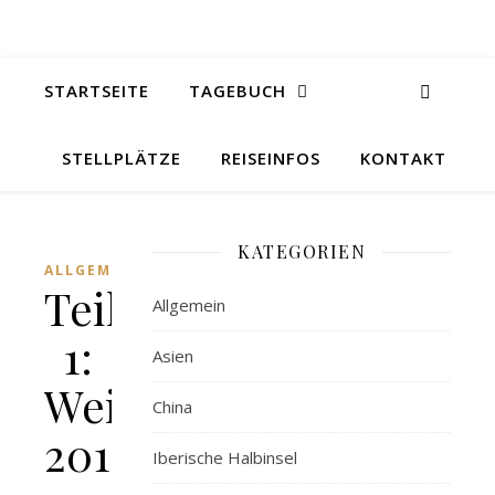
STARTSEITE
TAGEBUCH
STELLPLÄTZE
REISEINFOS
KONTAKT
KATEGORIEN
ALLGEMEIN
Teil
Allgemein
1:
Asien
Weihnachtsgrüße
China
2014
Iberische Halbinsel