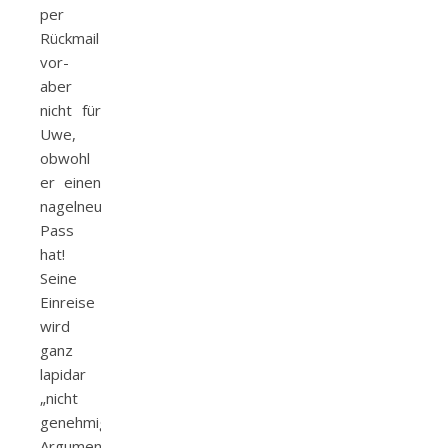
per
Rückmail
vor-
aber
nicht für
Uwe,
obwohl
er einen
nagelneuen
Pass
hat!
Seine
Einreise
wird
ganz
lapidar
„nicht
genehmigt“,
Argumente