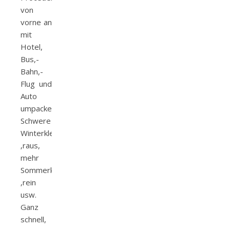
von
vorne an
mit
Hotel,
Bus,-
Bahn,-
Flug und
Auto
umpacken!
Schwere
Winterkleidung
‚raus,
mehr
Sommerkleidung
‚rein
usw.
Ganz
schnell,