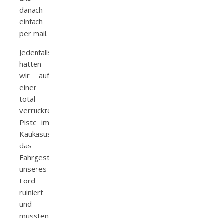
danach
einfach
per mail.
Jedenfalls
hatten
wir auf
einer
total
verrückten
Piste im
Kaukasus
das
Fahrgestell
unseres
Ford
ruiniert
und
mussten