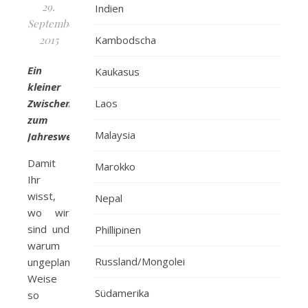
29.
Indien
September
2015
Kambodscha
Ein
Kaukasus
kleiner
Zwischenbericht
Laos
zum
Malaysia
Jahreswechsel
Damit
Marokko
Ihr
wisst,
Nepal
wo wir
sind und
Phillipinen
warum
Russland/Mongolei
ungeplanter
Weise
Südamerika
so