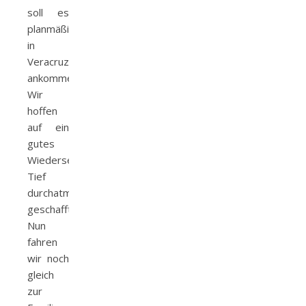
soll es
planmäßig
in
Veracruz
ankommen.
Wir
hoffen
auf ein
gutes
Wiedersehen.
Tief
durchatmen-
geschafft.
Nun
fahren
wir noch
gleich
zur