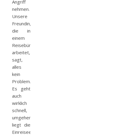
Angriff
nehmen.
Unsere
Freundin,
die in
einem
Reisebüro
arbeitet,
sagt,
alles
kein
Problem.
Es geht
auch
wirklich
schnell,
umgehend
liegt die
Einreiseerlaubnis