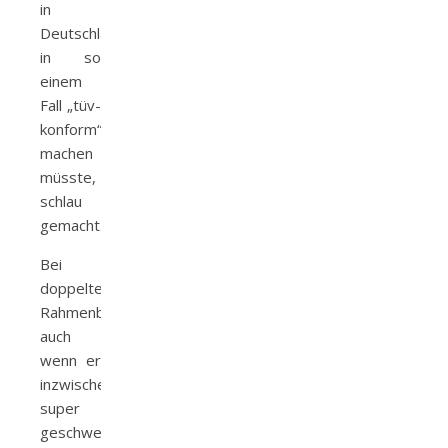
in
Deutschland
in so
einem
Fall „tüv-
konform“
machen
müsste,
schlau
gemacht.
Bei
doppeltem
Rahmenbruch,
auch
wenn er
inzwischen
super
geschweisst