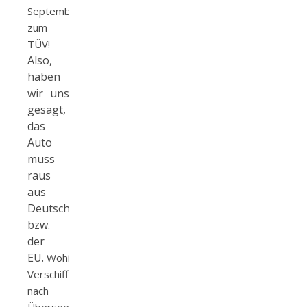
September
zum
TÜV!
Also,
haben
wir uns
gesagt,
das
Auto
muss
raus
aus
Deutschland
bzw.
der
EU.
Wohin?
Verschiffen
nach