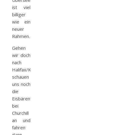
Übersee
ist viel
billiger
wie ein
neuer
Rahmen.
Gehen
wir doch
nach
Halifax/Kanada,
schauen
uns noch
die
Eisbären
bei
Churchill
an und
fahren
dann