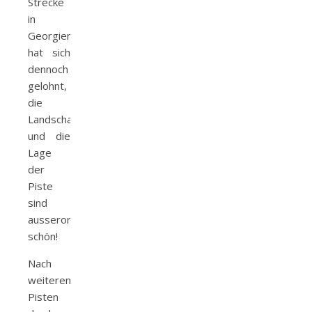
Strecke
in
Georgien
hat sich
dennoch
gelohnt,
die
Landschaft
und die
Lage
der
Piste
sind
ausserordentlich
schön!
Nach
weiteren
Pisten