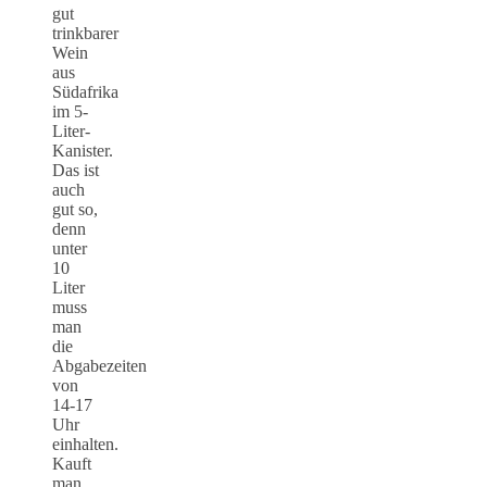
gut
trinkbarer
Wein
aus
Südafrika
im 5-
Liter-
Kanister.
Das ist
auch
gut so,
denn
unter
10
Liter
muss
man
die
Abgabezeiten
von
14-17
Uhr
einhalten.
Kauft
man