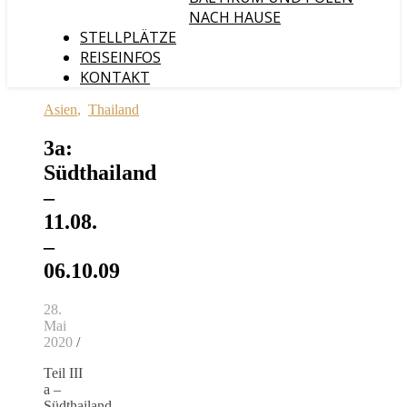
NACH HAUSE
STELLPLÄTZE
REISEINFOS
KONTAKT
Asien
,
Thailand
3a:
Südthailand
–
11.08.
–
06.10.09
28.
Mai
2020
/
Teil III
a –
Südthailand