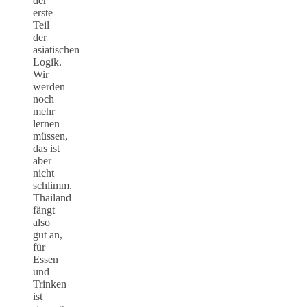
der
erste
Teil
der
asiatischen
Logik.
Wir
werden
noch
mehr
lernen
müssen,
das ist
aber
nicht
schlimm.
Thailand
fängt
also
gut an,
für
Essen
und
Trinken
ist