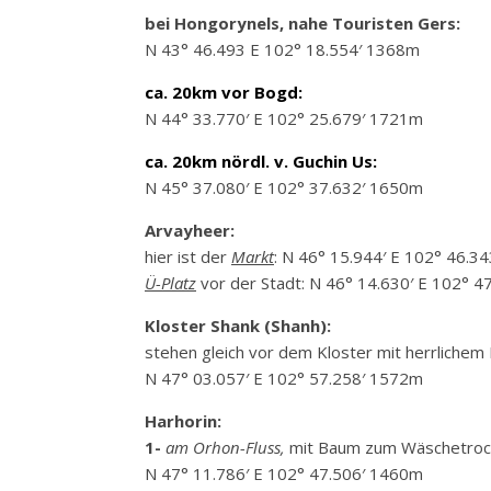
bei Hongorynels, nahe Touristen Gers:
N 43° 46.493 E 102° 18.554′ 1368m
ca. 20km vor Bogd:
N 44° 33.770′ E 102° 25.679′ 1721m
ca. 20km nördl. v. Guchin Us:
N 45° 37.080′ E 102° 37.632′ 1650m
Arvayheer:
hier ist der
Markt
: N 46° 15.944′ E 102° 46.34
Ü-Platz
vor der Stadt: N 46° 14.630′ E 102° 47
Kloster Shank (Shanh):
stehen gleich vor dem Kloster mit herrlichem B
N 47° 03.057′ E 102° 57.258′ 1572m
Harhorin:
1-
am Orhon-Fluss,
mit Baum zum Wäschetroc
N 47° 11.786′ E 102° 47.506′ 1460m