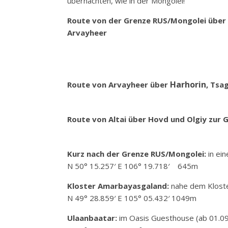
übernachten, wie in der Mongolei!
Route von der Grenze RUS/Mongolei über
Arvayheer
Harhorin
Route von Arvayheer über
, Tsa
Route von Altai über Hovd und Olgiy zur
Kurz nach der Grenze RUS/Mongolei:
in ei
N 50° 15.257′ E 106° 19.718′ 645m
Kloster Amarbayasgaland:
nahe dem Kloste
N 49° 28.859′ E 105° 05.432′ 1049m
Ulaanbaatar:
im Oasis Guesthouse (ab 01.09