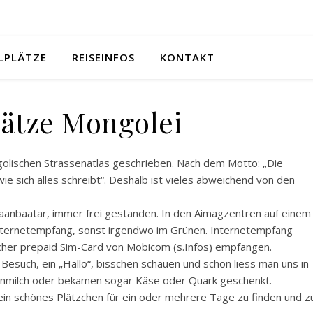
LPLÄTZE
REISEINFOS
KONTAKT
lätze Mongolei
olischen Strassenatlas geschrieben. Nach dem Motto: „Die
 sich alles schreibt“. Deshalb ist vieles abweichend von den
anbaatar, immer frei gestanden. In den Aimagzentren auf einem
nternetempfang, sonst irgendwo im Grünen. Internetempfang
scher prepaid Sim-Card von Mobicom (s.Infos) empfangen.
r Besuch, ein „Hallo“, bisschen schauen und schon liess man uns in
nmilch oder bekamen sogar Käse oder Quark geschenkt.
in schönes Plätzchen für ein oder mehrere Tage zu finden und z