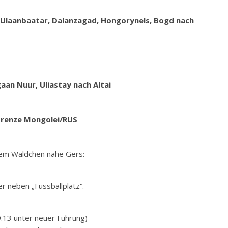
 Ulaanbaatar, Dalanzagad, Hongorynels, Bogd nach
gaan Nuur, Uliastay nach Altai
 Grenze Mongolei/RUS
nem Wäldchen nahe Gers:
r neben „Fussballplatz“.
.13 unter neuer Führung)