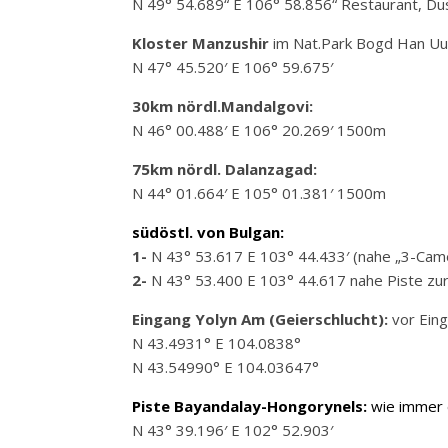
N 49° 54.689“ E 106° 58.856“ Restaurant, Du
Kloster Manzushir
im Nat.Park Bogd Han Uul
N 47° 45.520′ E 106° 59.675′
30km nördl.Mandalgovi:
N 46° 00.488′ E 106° 20.269′ 1500m
75km nördl. Dalanzagad:
N 44° 01.664′ E 105° 01.381′ 1500m
südöstl. von Bulgan:
1-
N 43° 53.617 E 103° 44.433′ (nahe „3-Ca
2-
N 43° 53.400 E 103° 44.617 nahe Piste zu
Eingang Yolyn Am (Geierschlucht):
vor Ein
N 43.4931° E 104.0838°
N 43.54990° E 104.03647°
Piste Bayandalay-Hongorynels:
wie immer 
N 43° 39.196′ E 102° 52.903′