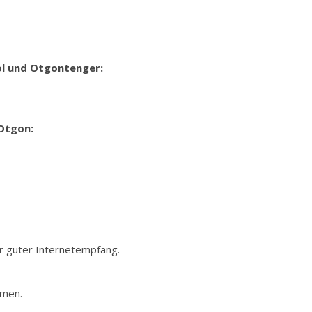
ol und Otgontenger:
Otgon:
r guter Internetempfang.
men.