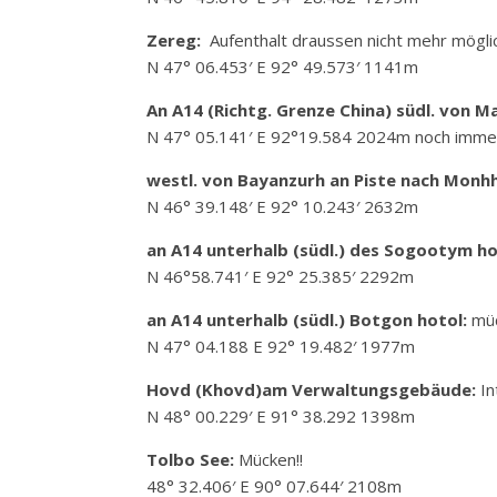
Zereg:
Aufenthalt draussen nicht mehr mögli
N 47° 06.453′ E 92° 49.573′ 1141m
An A14 (Richtg. Grenze China) südl. von 
N 47° 05.141′ E 92°19.584 2024m noch immer
westl. von Bayanzurh an Piste nach Monh
N 46° 39.148′ E 92° 10.243′ 2632m
an A14 unterhalb (südl.) des Sogootym ho
N 46°58.741′ E 92° 25.385′ 2292m
an A14 unterhalb (südl.) Botgon hotol:
müc
N 47° 04.188 E 92° 19.482′ 1977m
Hovd (Khovd)am Verwaltungsgebäude:
In
N 48° 00.229′ E 91° 38.292 1398m
Tolbo See:
Mücken!!
48° 32.406′ E 90° 07.644′ 2108m