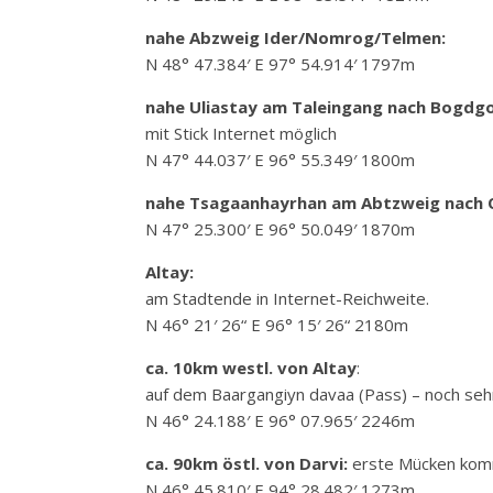
nahe Abzweig Ider/Nomrog/Telmen:
N 48° 47.384′ E 97° 54.914′ 1797m
nahe Uliastay am Taleingang nach Bogdg
mit Stick Internet möglich
N 47° 44.037′ E 96° 55.349′ 1800m
nahe Tsagaanhayrhan am Abtzweig nach 
N 47° 25.300′ E 96° 50.049′ 1870m
Altay:
am Stadtende in Internet-Reichweite.
N 46° 21′ 26“ E 96° 15′ 26“ 2180m
ca. 10km westl. von Altay
:
auf dem Baargangiyn davaa (Pass) – noch seh
N 46° 24.188′ E 96° 07.965′ 2246m
ca. 90km östl. von Darvi:
erste Mücken kom
N 46° 45.810′ E 94° 28.482′ 1273m