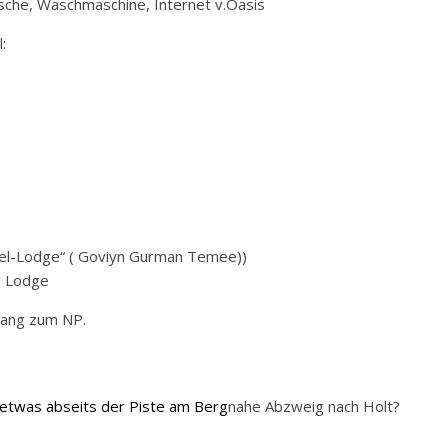
sche, Waschmaschine, Internet v.Oasis
:
mel-Lodge“ ( Goviyn Gurman Temee))
r Lodge
gang zum NP.
etwas abseits der Piste am Berg
nahe Abzweig nach Holt?