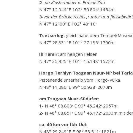
2-
an Klostermauer v. Erdene Zuu
N 47° 12.044′ E 102° 50.804′ 1454m
3-
vor der Brücke rechts ‚runter und flussabwär
N 47° 12′ 09“ E 102° 48′ 10“
Tsetserleg:
gleich nahe dem Tempel/Museum
N 47° 28.831′ E 101° 27.185′ 1700m
Ih Tamir:
am heiligen Felsen
N 47° 35.925′ E 101° 15.148′ 1572m
Horgo Terhiyn Tsagaan Nuur-NP bei Taria
Pistenende unterhalb vom Horgo-Vulka
N 48° 11.280′ E 99° 50.928′ 2070m
am Tsagaan Nuur-Südufer:
1-
N 48° 08.808′ E 99° 46.242′ 2057m
2-
N 48° 08.851′ E 99° 46.172′ 2033m mit der
ca. 40 km vor Ikh-Uul:
N 48° 29.249′ E E 98° 53.511′ 1821m