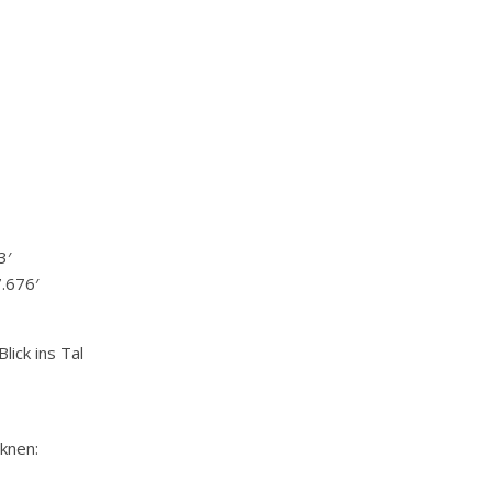
3′
.676′
lick ins Tal
knen: